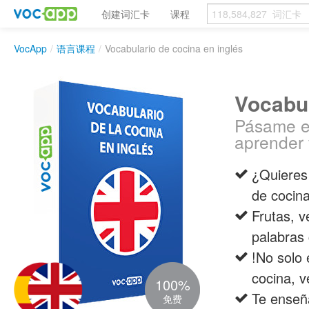
创建词汇卡
课程
VocApp
/
语言课程
/
Vocabulario de cocina en inglés
Vocabul
Pásame e
aprender 
¿Quieres 
de cocina
Frutas, v
palabras
!No solo 
cocina, 
100%
Te enseñ
免费