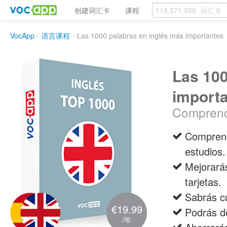
创建词汇卡
课程
VocApp
/
语言课程
/
Las 1000 palabras en inglés más importantes
Las 100
import
Comprende
Comprend
estudios.
Mejorarás
tarjetas.
Sabrás cu
€19.99
Podrás de
/年