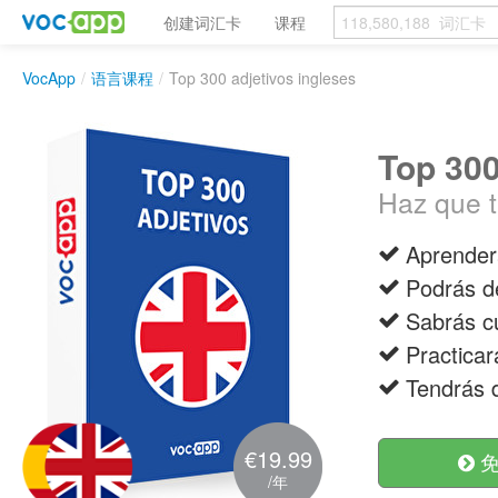
创建词汇卡
课程
VocApp
/
语言课程
/
Top 300 adjetivos ingleses
Top 300
Haz que t
Aprenderá
Podrás de
Sabrás cu
Practicar
Tendrás d
€19.99
免
/年