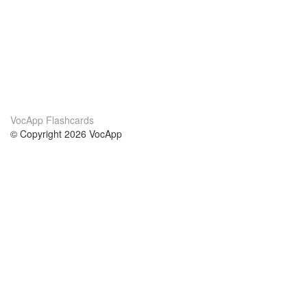
VocApp Flashcards
© Copyright 2026 VocApp
02-798 Mielczarskiego 8/58
Warsaw, Poland (EU)
关于我们
条件