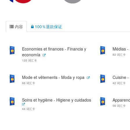
内容
100％退款保证
Economies et finances - Financia y
Médias -
economía
82 词汇卡
135 词汇卡
Mode et vêtements - Moda y ropa
Cuisine -
66 词汇卡
42 词汇卡
Soins et hygiène - Higiene y cuidados
Apparenc
56 词汇卡
44 词汇卡