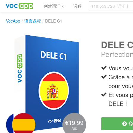
创建词汇卡
课程
VocApp
/
语言课程
/
DELE C1
DELE 
Perfectio
Vous voul
Grâce à n
pour vous
Et vous p
DELE !
€19.99
免
/年