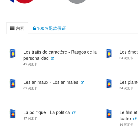
内容
100％退款保证
Les traits de caractère - Rasgos de la
Les émot
personalidad
34 词汇卡
45 词汇卡
Les animaux - Los animales
Les plant
65 词汇卡
34 词汇卡
La politique - La política
Le film et
teatro
37 词汇卡
36 词汇卡