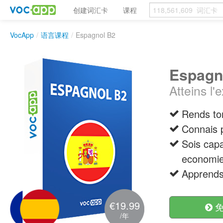
创建词汇卡
课程
VocApp
/
语言课程
/
Espagnol B2
Espagn
Atteins l'
Rends ton
Connais p
Sois capa
economie
Apprends 
€19.99
免
/年