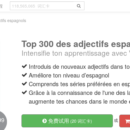
程
tifs espagnols
Top 300 des adjectifs esp
Intensifie ton apprentissage avec
Introduis de nouveaux adjectifs dans t
Améliore ton niveau d’espagnol
Comprends tes séries préférées en es
Grâce à la connaissance de l'une des l
augmente tes chances dans le monde e
99
免费试用
或
(20 词汇卡)