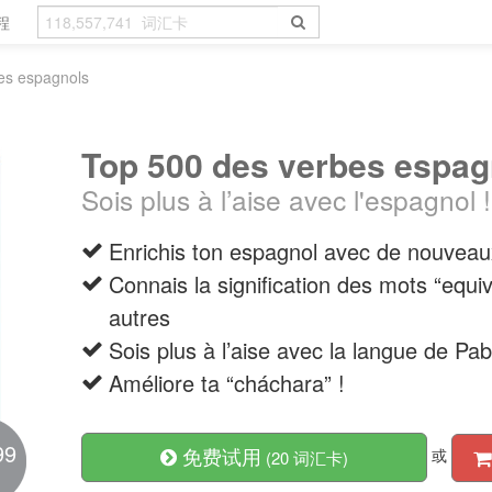
程
es espagnols
Top 500 des verbes espag
Sois plus à l’aise avec l'espagnol !
Enrichis ton espagnol avec de nouveau
Connais la signification des mots “equiv
autres
Sois plus à l’aise avec la langue de Pa
Améliore ta “cháchara” !
99
免费试用
或
(20 词汇卡)