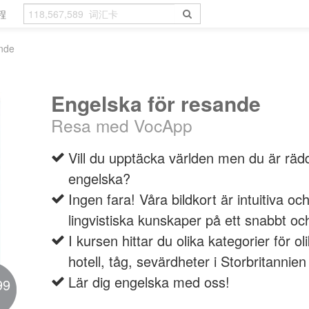
程
ande
Engelska för resande
Resa med VocApp
Vill du upptäcka världen men du är räd
engelska?
Ingen fara! Våra bildkort är intuitiva oc
lingvistiska kunskaper på ett snabbt och 
I kursen hittar du olika kategorier för oli
hotell, tåg, sevärdheter i Storbritannie
Lär dig engelska med oss!
99