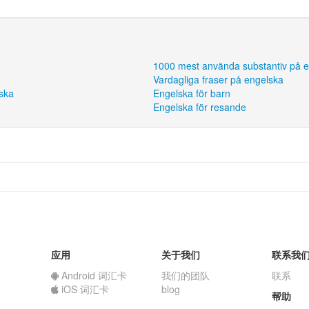
1000 mest använda substantiv på 
Vardagliga fraser på engelska
ska
Engelska för barn
Engelska för resande
应用
关于我们
联系我
Android 词汇卡
我们的团队
联系
iOS 词汇卡
blog
帮助