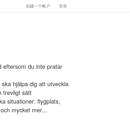
创建一个帐户
登录
d eftersom du inte pratar
h ska hjälpa dig att utveckla
trevligt sätt
ka situationer: flygplats,
n och mycket mer...