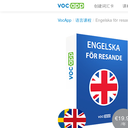
创建词汇卡
课
VocApp
/
语言课程
/
Engelska för res
€19.
/年