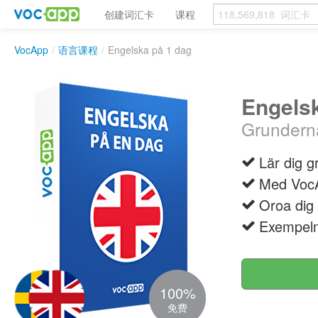
创建词汇卡
课程
VocApp
/
语言课程
/
Engelska på 1 dag
Engelsk
Grunderna
Lär dig g
Med VocAp
Oroa dig 
Exempelm
100%
免费