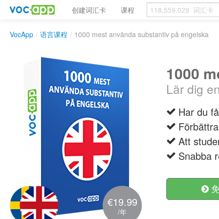
创建词汇卡
课程
VocApp
/
语言课程
/
1000 mest använda substantiv på engelska
1000 me
Lär dig e
Har du få
Förbättr
Att stud
Snabba re
免
€19.99
/年