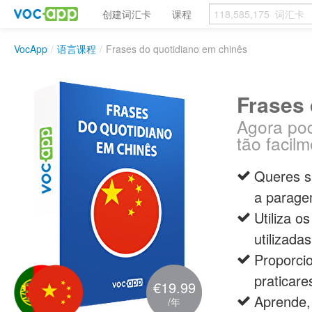
创建词汇卡
课程
VocApp
/
语言课程
/
Frases do quotidiano em chinês
Frases 
Agora pod
tão facilm
Queres s
a parage
Utiliza o
utilizada
Proporci
praticare
€19.99
Aprende,
/年