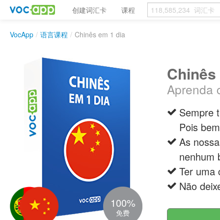
创建词汇卡
课程
VocApp
/
语言课程
/
Chinês em 1 dia
Chinês 
Aprenda 
Sempre t
Pois bem
As nossa
nenhum b
Ter uma 
Não deix
100%
免费