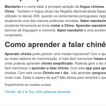
Mandarim
é o nome dado à principal variação da
língua chinesa
China
. Também é língua oficial nas Regiões Administrativas Esp
utilizado no século XVII, quando os comerciantes portugueses ne
atualmente uma das maiores potências mundiais.
Saber mandari
excelente ferramenta se fores
visitar a China
.
Aprender mandar
domínio de linguagem e memória.
Saber mandarim
é uma excelent
congressos.
Como aprender a falar chin
Aprender chinês
pode parecer uma missão impossível! Com a aju
ao nosso sistema de memorização, é mais fácil memorizar
frases
onde poderás aprender
chinês simplificado
. Poderás gerir o teu
fácil memorizar e
aprender a falar chinês
. Com esta
app para ap
intuitiva. Com este curso
Chinês em 1 dia
, irás aprender
pergunt
muito mais. Estás à espera de que? Não deixes para amanhã o que
Experimenta os nossos cursos:
Chinês: dia 2
e
Top 1000 palavras chinesas