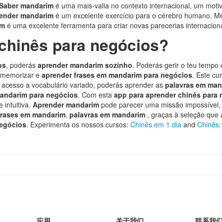
Saber mandarim
é uma mais-valia no contexto internacional, um moti
ender mandarim
é um excelente exercício para o cérebro humano. M
im
é uma excelente ferramenta para criar novas parecerias internacion
chinês para negócios?
os
, poderás
aprender mandarim sozinho
. Poderás gerir o teu tempo
l memorizar e
aprender frases em mandarim para negócios
. Este c
s acesso a vocabulário variado, poderás aprender as
palavras em man
mandarim para negócios
. Com esta
app para aprender chinês para
 intuitiva.
Aprender mandarim
pode parecer uma missão impossível,
frases em mandarim
,
palavras em mandarim
, graças à seleção que
negócios
. Experimenta os nossos cursos:
Chinês em 1 dia
and
Chinês:
应用
关于我们
联系我