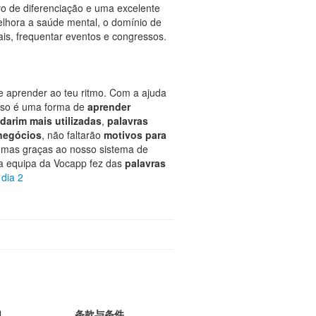
vo de diferenciação e uma excelente
elhora a saúde mental, o domínio de
ais, frequentar eventos e congressos.
 e aprender ao teu ritmo. Com a ajuda
urso é uma forma de
aprender
darim mais utilizadas
,
palavras
 negócios
, não faltarão
motivos para
 mas graças ao nosso sistema de
 a equipa da Vocapp fez das
palavras
 dia 2
们
条款与条件