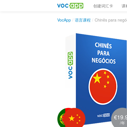
创建词汇卡
课
VocApp
/
语言课程
/
Chinês para negó
€19.
/年