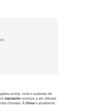
nês
regiões central, norte e sudoeste da
rmo
mandarim
começou a ser utilizado
ntes chineses. A
China
é atualmente