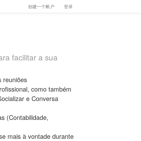
创建一个帐户
登录
a facilitar a sua
s reuniões
profissional, como também
Socializar e Conversa
s (Contabilidade,
-se mais à vontade durante