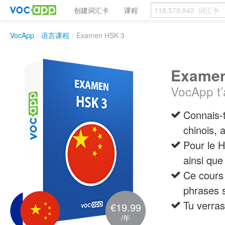
创建词汇卡
课程
VocApp
/
语言课程
/
Examen HSK 3
Examen
VocApp t’
Connais-
chinois
Pour le H
ainsi que
Ce cours 
phrases s
Tu verra
€19.99
/年