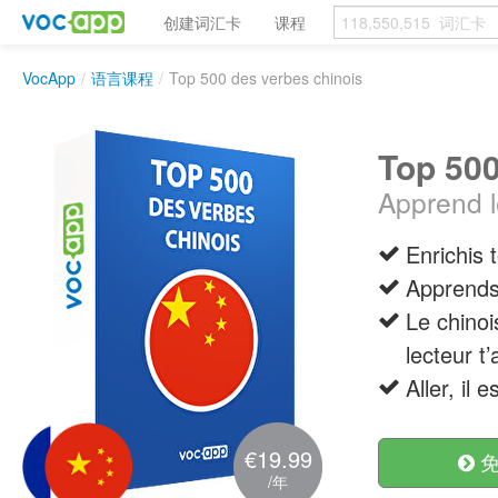
创建词汇卡
课程
VocApp
/
语言课程
/
Top 500 des verbes chinois
Top 500
Apprend l
Enrichis 
Apprends 
Le chinoi
lecteur t
Aller, il
€19.99
免
/年