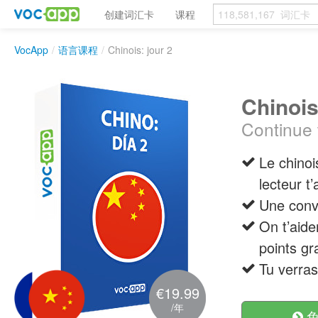
创建词汇卡
课程
VocApp
/
语言课程
/
Chinois: jour 2
Chinois
Continue 
Le chinoi
lecteur t’
Une conv
On t’aide
points g
Tu verras
€19.99
/年
免