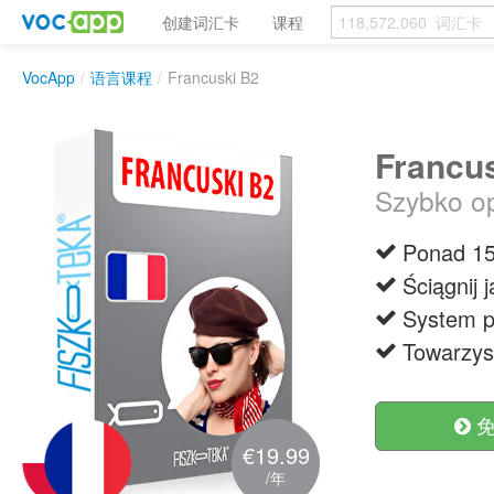
创建词汇卡
课程
VocApp
/
语言课程
/
Francuski B2
Francu
Szybko o
Ponad 15
Ściągnij 
System p
Towarzys
免
€19.99
/年