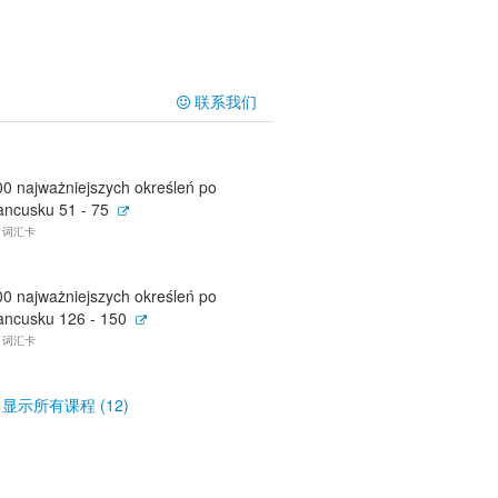
联系我们
00 najważniejszych określeń po
rancusku 51 - 75
5 词汇卡
00 najważniejszych określeń po
rancusku 126 - 150
5 词汇卡
显示所有课程 (12)