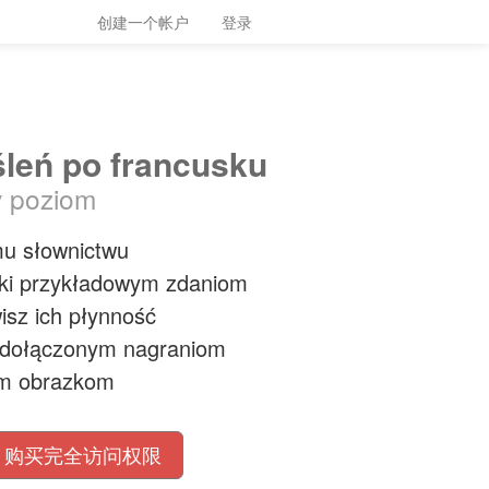
创建一个帐户
登录
śleń po francusku
y poziom
mu słownictwu
ęki przykładowym zdaniom
isz ich płynność
 dołączonym nagraniom
ym obrazkom
购买完全访问权限