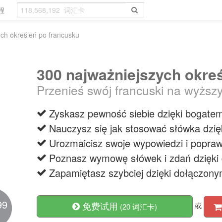
程
ch określeń po francusku
300 najważniejszych okre
Przenieś swój francuski na wyższ
Zyskasz pewność siebie dzięki bogate
Nauczysz się jak stosować słówka dzi
Urozmaicisz swoje wypowiedzi i popraw
Poznasz wymowę słówek i zdań dzięki
Zapamiętasz szybciej dzięki dołączon
99
免费试用
或
(20 词汇卡)