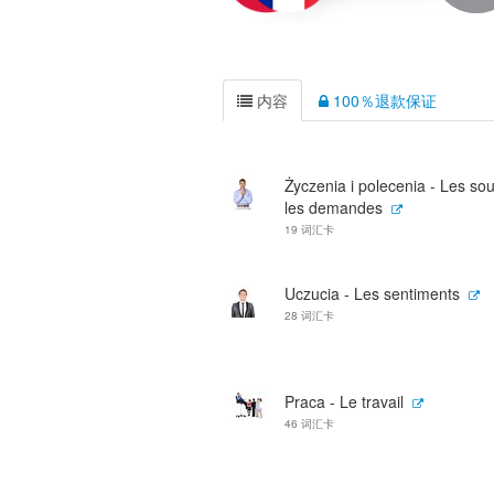
内容
100％退款保证
Życzenia i polecenia - Les sou
les demandes
19 词汇卡
Uczucia - Les sentiments
28 词汇卡
Praca - Le travail
46 词汇卡