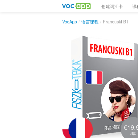
创建词汇卡
课
VocApp
/
语言课程
/
Francuski B1
€19.
/年