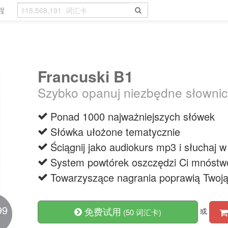
程
Francuski B1
Szybko opanuj niezbędne słowni
Ponad 1000 najważniejszych słówek
Słówka ułożone tematycznie
Ściągnij jako audiokurs mp3 i słuchaj 
System powtórek oszczędzi Ci mnóstw
Towarzyszące nagrania poprawią Twoj
99
免费试用
或
(50 词汇卡)