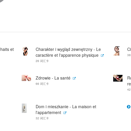
haits et
Charakter i wygląd zewnętrzny - Le
Ci
caractère et l'apparence physique
3
26 词汇卡
Zdrowie - La santé
Ro
re
66 词汇卡
4
Dom i mieszkanie - La maison et
l'appartement
32 词汇卡