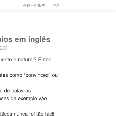
创建一个帐户
登录
bios em inglês
so!
luente e natural? Então
ntes como “convinced” ou
do de palavras
rases de exemplo vão
icos nunca foi tão fácil!