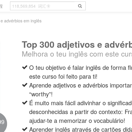
程
 e advérbios em inglês
Top 300 adjetivos e advér
Melhora o teu inglês com este cur
O teu objetivo é falar inglês de forma f
este curso foi feito para ti!
Aprende adjetivos e advérbios importa
“worthy”!
É muito mais fácil adivinhar o significa
desconhecidas a partir do contexto: F
ajudar-te a memorizar o vocabulário!
99
Aprender inglês através de cartões didát