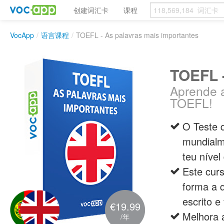
创建词汇卡
课程
VocApp
/
语言课程
/
TOEFL - As palavras mais importantes
TOEFL -
Aprende a
TOEFL!
O Teste 
mundialm
teu nível
Este curs
forma a 
escrito e 
€19.99
Melhora 
/年