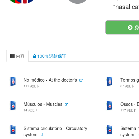
“nasal cav
免
内容
100％退款保证
No médico - At the doctor's
Termos g
111 词汇卡
67 词汇卡
Músculos - Muscles
Ossos - 
94 词汇卡
117 词汇卡
Sistema circulatório - Circulatory
Sistema r
system
system