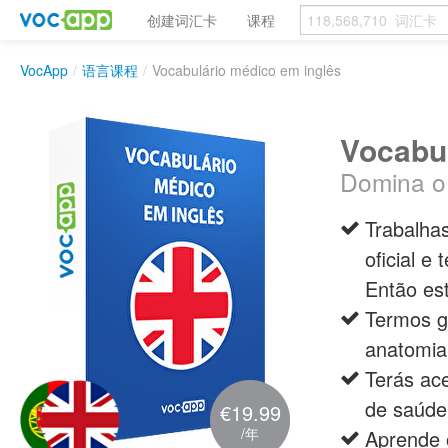
创建词汇卡
课程
VocApp
/
语言课程
/
Vocabulário médico em inglês
Vocabul
Domina o
Trabalha
oficial e
Então este
Termos ge
anatomia
Terás ac
de saúde
€19.99
/年
Aprende 