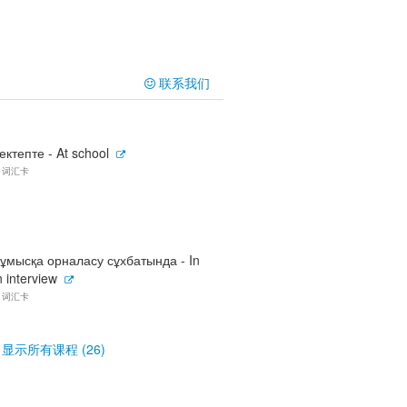
联系我们
ектепте - At school
9 词汇卡
ұмысқа орналасу сұхбатында - In
 interview
0 词汇卡
显示所有课程 (26)