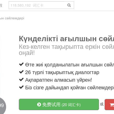
程
шын сөйлемдері
Күнделікті ағылшын сөй
Кез-келген тақырыпта еркін сөй
оңай!
Өте жиі қолданылатын ағылшын сөй
26 түрлі тақырыптық диалогтар
Ақпаратпен алмасып үйрен!
Біз сізге дайындап қойған сөйлемдер
免费试用
99
或
(20 词汇卡)