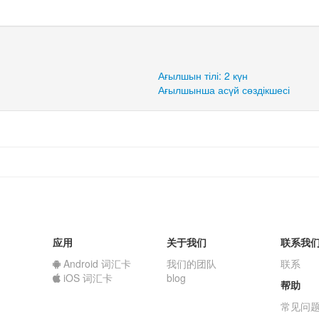
Ағылшын тілі: 2 күн
Ағылшынша асүй сөздікшесі
应用
关于我们
联系我
Android 词汇卡
我们的团队
联系
iOS 词汇卡
blog
帮助
常见问