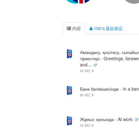
内容
100％退款保证
Амандасу, қоштасу, сыпайы
тіркестері - Greetings, farewel
and...
20 词汇卡
Банк бөлімшесінде - In a ba
20 词汇卡
Жұмыс орнында - At work
20 词汇卡