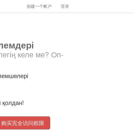
创建一个帐户
登录
лемдері
легің келе ме? Оп-
лемшелері
і қолдан!
购买完全访问权限