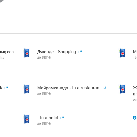
лық сөз
Дүкенде - Shopping
М
ls
20 词汇卡
1
nk
Мейрамханада - In a restaurant
Ж
an
20 词汇卡
2
- In a hotel
20 词汇卡