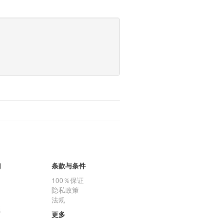
们
条款与条件
100％保证
隐私政策
法规
题
更多