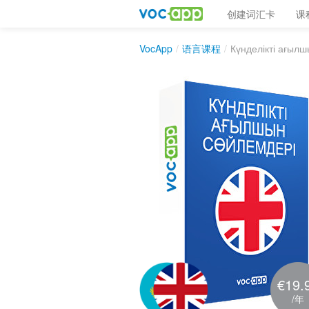
创建词汇卡
课
VocApp
/
语言课程
/
Күнделікті ағыл
€19.
/年