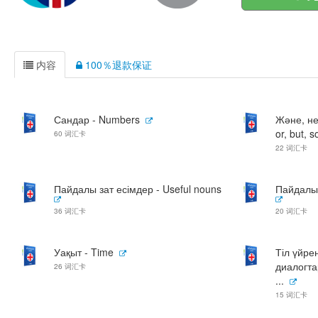
内容
100％退款保证
Сандар - Numbers
Және, не
or, but, s
60 词汇卡
22 词汇卡
Пайдалы зат есімдер - Useful nouns
Пайдалы 
36 词汇卡
20 词汇卡
Уақыт - Time
Тіл үйре
диалогтар
26 词汇卡
...
15 词汇卡