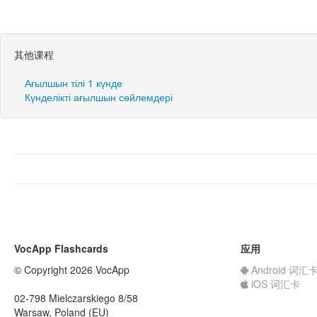
其他课程
Ағылшын тілі 1 күнде
Күнделікті ағылшын сөйлемдері
VocApp Flashcards
应用
© Copyright 2026 VocApp
Android 词汇
iOS 词汇卡
02-798 Mielczarskiego 8/58
Warsaw, Poland (EU)