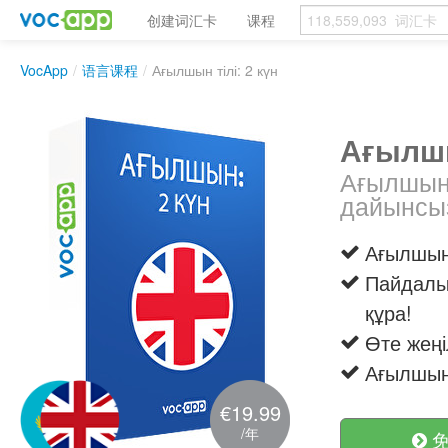
创建词汇卡
课程
VocApp
/
语言课程
/
Ағылшын тілі: 2 күн
Ағылшы
Ағылшын 
дайынсыз
Ағылшын
Пайдалы 
құра!
Өте жең
Ағылшын 
€19.99
/年
免