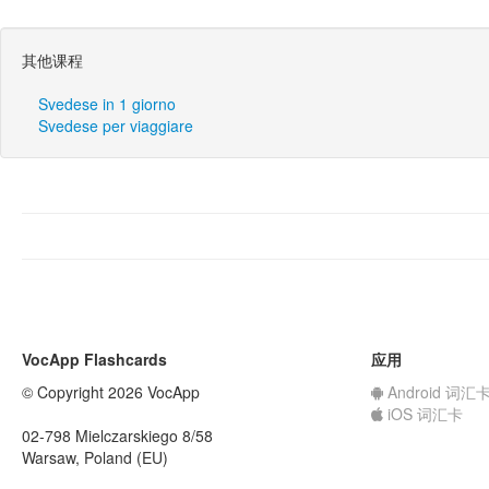
其他课程
Svedese in 1 giorno
Svedese per viaggiare
VocApp Flashcards
应用
© Copyright 2026 VocApp
Android 词汇
iOS 词汇卡
02-798 Mielczarskiego 8/58
Warsaw, Poland (EU)