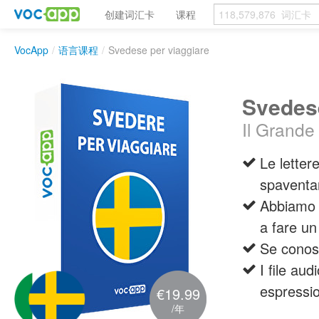
创建词汇卡
课程
VocApp
/
语言课程
/
Svedese per viaggiare
Svedese
Il Grande 
Le lettere
spaventa
Abbiamo 
a fare un
Se conosc
I file aud
espressi
€19.99
/年