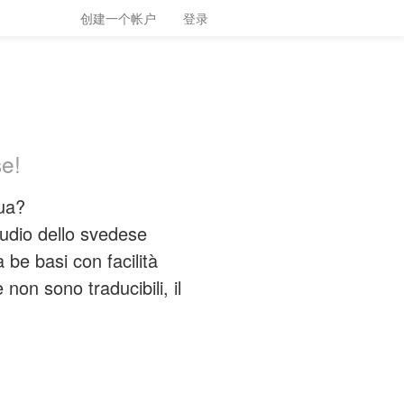
创建一个帐户
登录
se!
gua?
udio dello svedese
 be basi con facilità
non sono traducibili, il