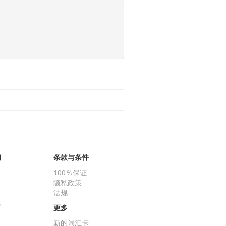
们
条款与条件
100％保证
隐私政策
法规
题
更多
新的词汇卡