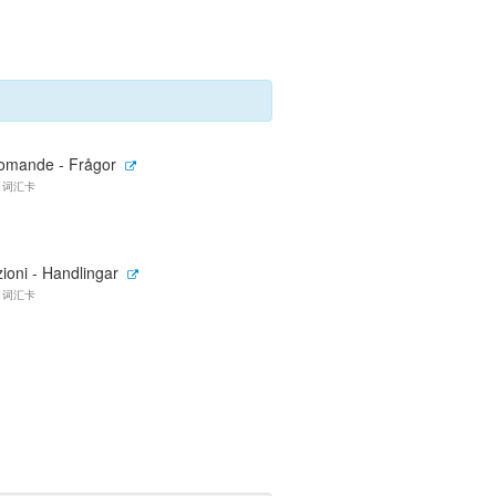
omande - Frågor
1 词汇卡
ioni - Handlingar
1 词汇卡