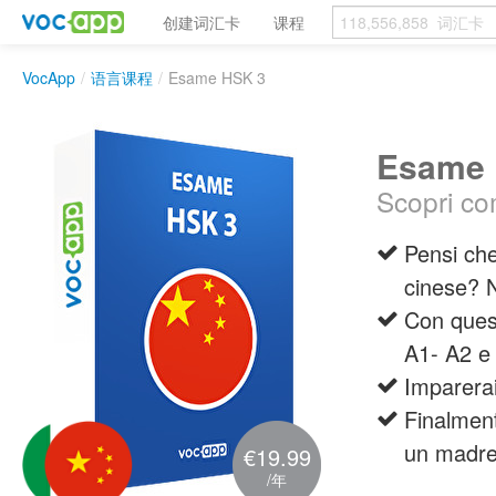
创建词汇卡
课程
VocApp
/
语言课程
/
Esame HSK 3
Esame 
Scopri c
Pensi che
cinese? 
Con quest
A1- A2 e q
Imparerai
Finalmen
un madrel
€19.99
/年