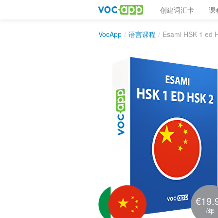
创建词汇卡
课
VocApp
/
语言课程
/
Esami HSK 1 ed 
€19.
/年