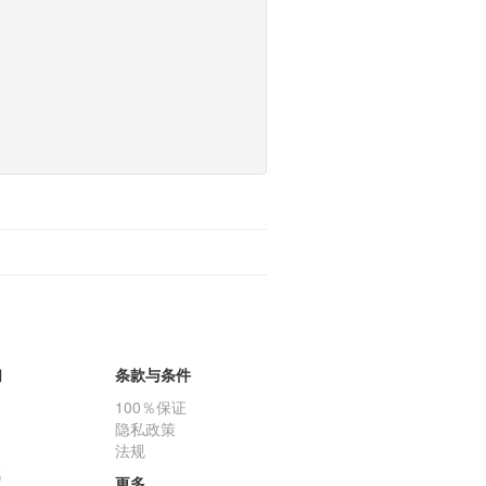
们
条款与条件
100％保证
隐私政策
法规
题
更多