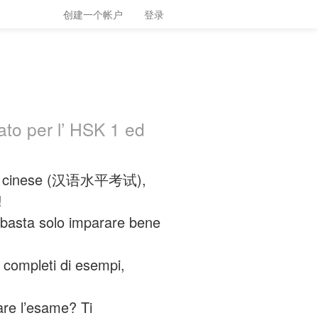
创建一个帐户
登录
ato per l’ HSK 1 ed
ngua cinese (汉语水平考试),
!
basta solo imparare bene
, completi di esempi,
are l’esame? Ti