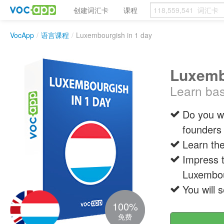
创建词汇卡
课程
VocApp
/
语言课程
/
Luxembourgish in 1 day
Luxemb
Learn bas
Do you w
founders
Learn the
Impress 
Luxembou
You will 
100%
免费