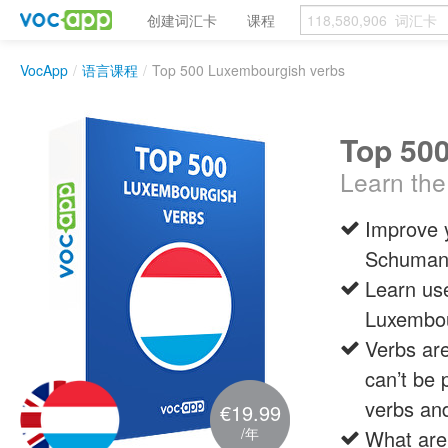
创建词汇卡
课程
VocApp
/
语言课程
/
Top 500 Luxembourgish verbs
Top 50
Learn the
Improve 
Schuman,
Learn use
Luxembour
Verbs are
can’t be 
verbs and
€19.99
/年
What are 