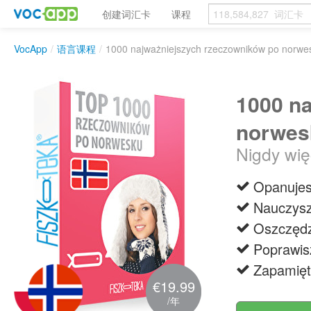
创建词汇卡
课程
VocApp
/
语言课程
/
1000 najważniejszych rzeczowników po norwe
1000 n
norwes
Nigdy wię
Opanujes
Nauczysz
Oszczędz
Poprawis
Zapamięt
€19.99
/年