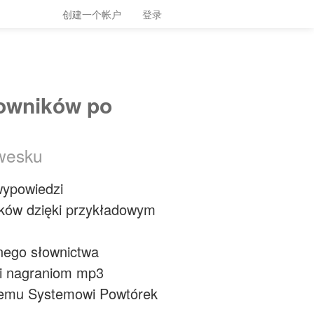
创建一个帐户
登录
sowników po
rwesku
wypowiedzi
ków dzięki przykładowym
nego słownictwa
i nagraniom mp3
tnemu Systemowi Powtórek