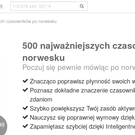
程
ych czasowników po norwesku
500 najważniejszych cza
norwesku
Poczuj się pewnie mówiąc po no
Znacząco poprawisz płynność swoich 
Poznasz dokładne znaczenie czasowni
zdaniom
Szybko powiększysz Twój zasób aktyw
Nauczysz się poprawnej wymowy dzięk
99
Zapamiętasz szybciej dzięki Inteligen