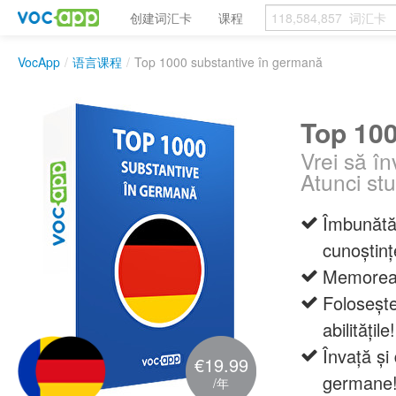
创建词汇卡
课程
VocApp
/
语言课程
/
Top 1000 substantive în germană
Top 100
Vrei să î
Atunci st
Îmbunătăț
cunoștin
Memoreaz
Folosește
abilitățile!
Învață și 
€19.99
germane
/年