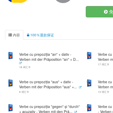
免
内容
100％退款保证
Verbe cu prepoziția "an" + dativ -
Verbe cu 
Verben mit der Präposition "an" + D...
Verben mi
17 词汇卡
18 词汇卡
Verbe cu prepoziția "aus" + dativ -
Verbe cu 
Verben mit der Präposition "aus" +...
Verben mi
6 词汇卡
13 词汇卡
Verbe cu prepoziția "gegen" și "durch"
Verbe cu p
+ acuzativ - Verben mit den Prä...
- Verben 