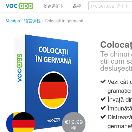
创建词汇卡
课程
VocApp
/
语言课程
/
Colocații în germană
Colocaț
Te chinui
știi cum 
deslușești
Vezi cât d
gramatic
Învață di
Îmbunătăț
Distrează
€19.99
germane
/年