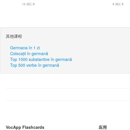
10 词汇卡
9 词汇卡
其他课程
Germana în 1 zi
Colocații în germană
Top 1000 substantive în germană
Top 500 verbe în germană
VocApp Flashcards
应用