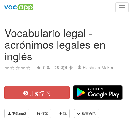
Toggl
navig
Vocabulario legal -
acrónimos legales en
inglés
0
28 词汇卡
FlashcardMaker
开始学习
下载mp3
打印
玩
检查自己