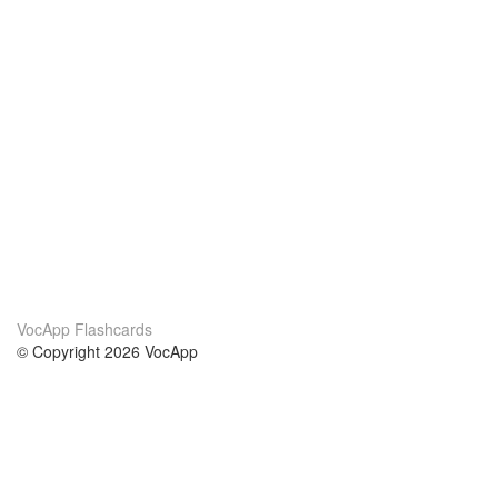
VocApp Flashcards
© Copyright 2026 VocApp
02-798 Mielczarskiego 8/58
Warsaw, Poland (EU)