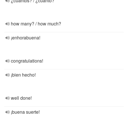
¿cuántos? / ¿cuánto?
how many? / how much?
¡enhorabuena!
congratulations!
¡bien hecho!
well done!
¡buena suerte!