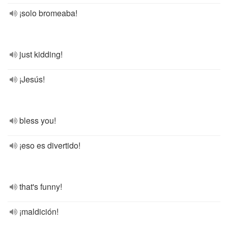
¡solo bromeaba!
just kidding!
¡Jesús!
bless you!
¡eso es divertido!
that's funny!
¡maldición!