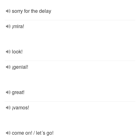
sorry for the delay
¡mira!
look!
¡genial!
great!
¡vamos!
come on! / let´s go!