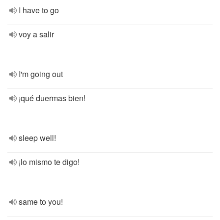
I have to go
voy a salir
I'm going out
¡qué duermas bien!
sleep well!
¡lo mismo te digo!
same to you!