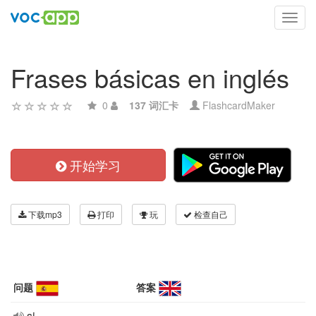
Toggl
navig
Frases básicas en inglés
0
137 词汇卡
FlashcardMaker
开始学习
下载mp3
打印
玩
检查自己
问题
答案
si