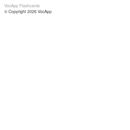
VocApp Flashcards
© Copyright 2026 VocApp
02-798 Mielczarskiego 8/58
Warsaw, Poland (EU)
关于我们
条件
我们的团队
100％保证
博客
隐私政策
法规
联系我们
GDPR
联系
课程
帮助
科学 英语
常见问题