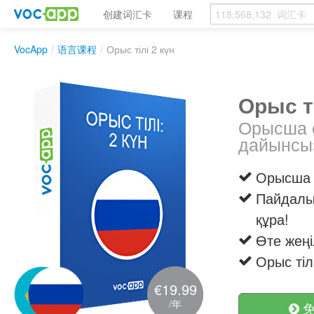
创建词汇卡
课程
VocApp
/
语言课程
/
Орыс тілі 2 күн
Орыс ті
Орысша с
дайынсы
Орысша с
Пайдалы 
құра!
Өте жең
Орыс тіл
€19.99
/年
免