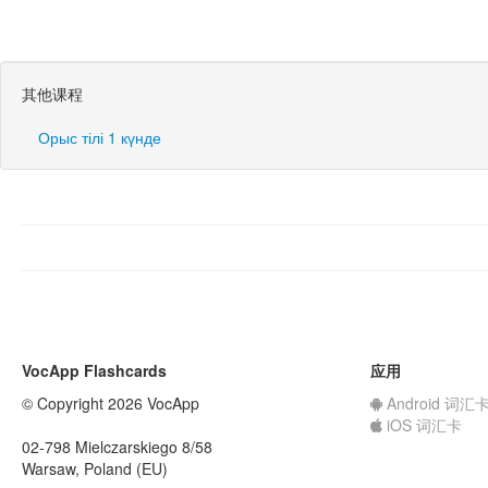
其他课程
Орыс тілі 1 күнде
VocApp Flashcards
应用
© Copyright 2026 VocApp
Android 词汇
iOS 词汇卡
02-798 Mielczarskiego 8/58
Warsaw, Poland (EU)