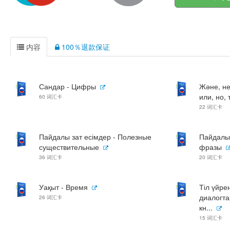
内容
100％退款保证
Сандар - Цифры
Және, не
или, но, 
60 词汇卡
22 词汇卡
Пайдалы зат есімдер - Полезные
Пайдалы 
существительные
фразы
36 词汇卡
20 词汇卡
Уақыт - Время
Тіл үйре
диалогта
26 词汇卡
кн...
15 词汇卡