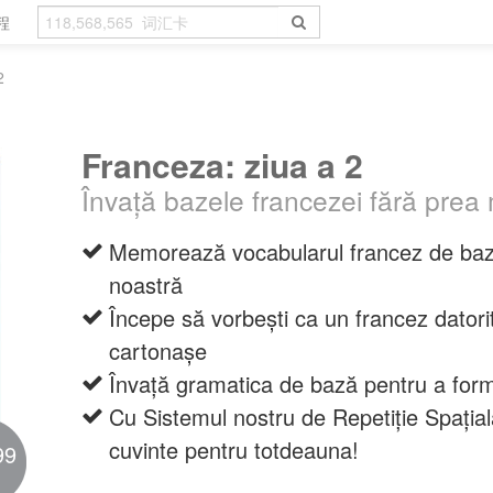
程
2
Franceza: ziua a 2
Învață bazele francezei fără prea m
Memorează vocabularul francez de baz
noastră
Începe să vorbești ca un francez datorit
cartonașe
Învață gramatica de bază pentru a formu
Cu Sistemul nostru de Repetiție Spațială
cuvinte pentru totdeauna!
99