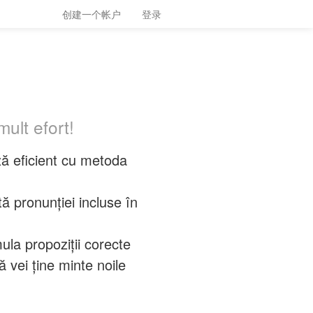
创建一个帐户
登录
ult efort!
ă eficient cu metoda
ă pronunției incluse în
la propoziții corecte
 vei ține minte noile