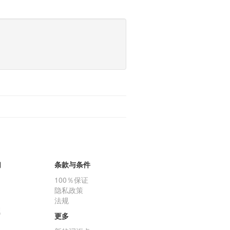
们
条款与条件
100％保证
隐私政策
法规
题
更多