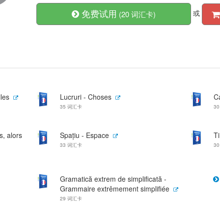
免费试用
或
(20 词汇卡)
iles
Lucruri - Choses
Ca
35 词汇卡
3
s, alors
Spațiu - Espace
T
33 词汇卡
3
Gramatică extrem de simplificată -
Grammaire extrêmement simplifiée
29 词汇卡