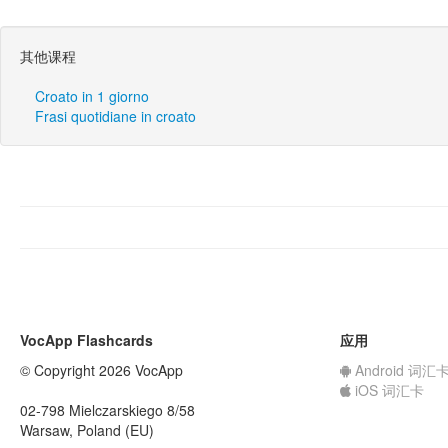
其他课程
Croato in 1 giorno
Frasi quotidiane in croato
VocApp Flashcards
应用
© Copyright 2026 VocApp
Android 词汇
iOS 词汇卡
02-798 Mielczarskiego 8/58
Warsaw, Poland (EU)