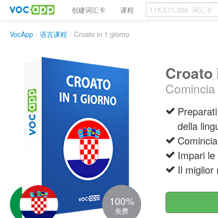
创建词汇卡
课程
VocApp
/
语言课程
/
Croato in 1 giorno
Croato 
Comincia a
Preparati
della lin
Comincia 
Impari le
Il miglio
100%
免费