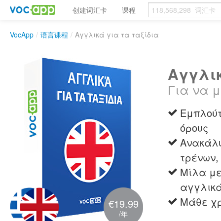
创建词汇卡
课程
VocApp
/
语言课程
/
Αγγλικά για τα ταξίδια
Αγγλικ
Για να μ
Εμπλούτ
όρους
Ανακάλυ
τρένων,
Μίλα με
αγγλικ
Μάθε χρ
€19.99
/年