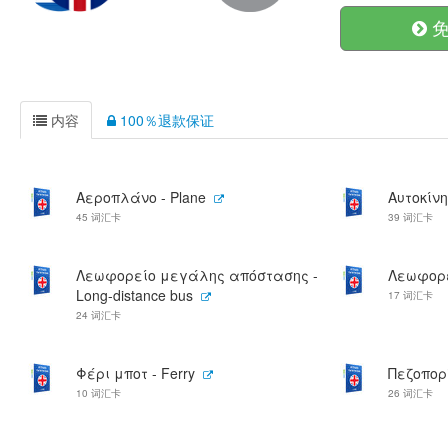
免
内容
100％退款保证
Αεροπλάνο - Plane
Αυτοκίνη
45 词汇卡
39 词汇卡
Λεωφορείο μεγάλης απόστασης -
Λεωφορεί
Long-distance bus
17 词汇卡
24 词汇卡
Φέρι μποτ - Ferry
Πεζοπορί
10 词汇卡
26 词汇卡