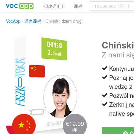
创建词汇卡
课程
VocApp
/
语言课程
/
Chiński: dzień drugi
Chiński
Z nami si
Kontynuu
Poznaj je
wiedzę z 
Pozwól n
Zerknij n
native sp
€19.99
/年
免