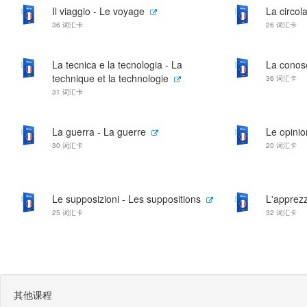
Il viaggio - Le voyage
La circola
36 词汇卡
26 词汇卡
La tecnica e la tecnologia - La
La conos
technique et la technologie
36 词汇卡
31 词汇卡
La guerra - La guerre
Le opinio
30 词汇卡
20 词汇卡
Le supposizioni - Les suppositions
L'apprezz
25 词汇卡
32 词汇卡
其他课程