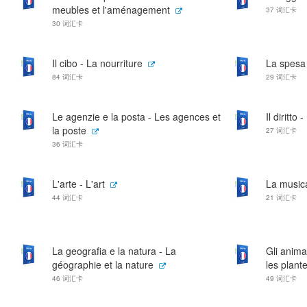
meubles et l'aménagement
37 词汇卡
30 词汇卡
Il cibo - La nourriture
La spesa
84 词汇卡
29 词汇卡
Le agenzie e la posta - Les agences et
Il diritto 
la poste
27 词汇卡
36 词汇卡
L'arte - L'art
La music
44 词汇卡
21 词汇卡
La geografia e la natura - La
Gli anima
géographie et la nature
les plant
46 词汇卡
49 词汇卡