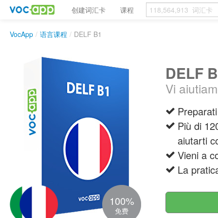
创建词汇卡
课程
VocApp
/
语言课程
/
DELF B1
DELF B
Vi aiutiam
Preparati
Più di 12
aiutarti c
Vieni a co
La pratic
100%
免费