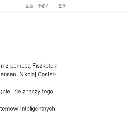
创建一个帐户
登录
im z pomocą Fiszkoteki
ensen, Nikolaj Coster-
(nie, nie znaczy tego
ystemowi Inteligentnych