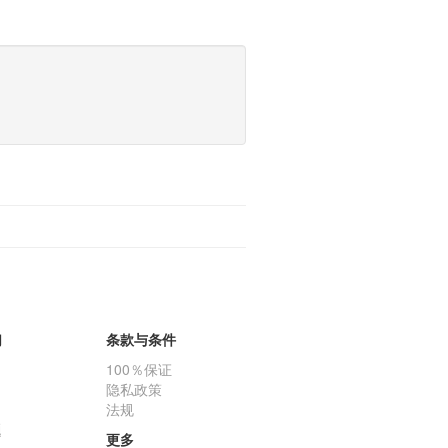
们
条款与条件
100％保证
隐私政策
法规
题
更多