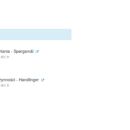
ytania - Spørgsmål
0 词汇卡
zynności - Handlinger
7 词汇卡