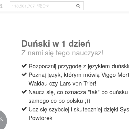
程
Duński w 1 dzień
Z nami się tego nauczysz!
Rozpocznij przygodę z językiem duńsk
Poznaj język, którym mówią Viggo Mort
Waldau czy Lars von Trier!
Naucz się, co oznacza "tak" po duńsku 
samego co po polsku ;))
Ucz się szybciej i skuteczniej dzięki S
Powtórek
%