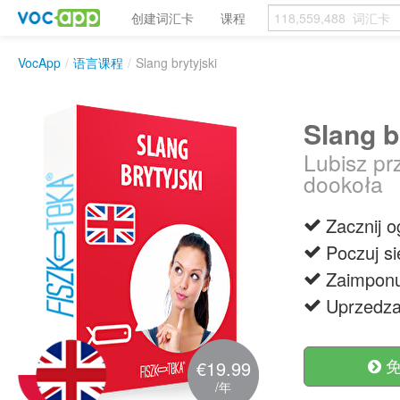
创建词汇卡
课程
VocApp
/
语言课程
/
Slang brytyjski
Slang b
Lubisz pr
dookoła
Zacznij o
Poczuj si
Zaimponu
Uprzedzam
免
€19.99
/年