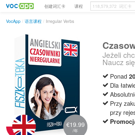
创建词汇卡
课程
VocApp
/
语言课程
/
Irregular Verbs
Czasown
Jeżeli ch
Naucz się
Ponad
2
Dla łatw
Absolutn
Przy zak
przy rej
Promocj
€19.99
/年