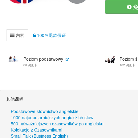
免
内容
100％退款保证
Poziom podstawowy
Poziom ś
80 词汇卡
102 词汇卡
其他课程
Podstawowe słownictwo angielskie
1000 najpopularniejszych angielskich słów
500 najważniejszych czasowników po angielsku
Kolokacje z Czasownikami
Small Talk (Business English)