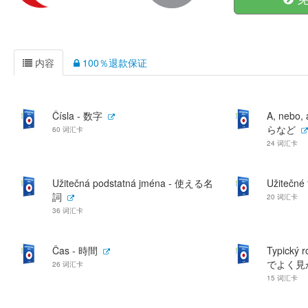
内容
100％退款保证
Čísla - 数字
A, nebo
らなど
60 词汇卡
24 词汇卡
Užitečná podstatná jména - 使える名
Užitečn
詞
20 词汇卡
36 词汇卡
Čas - 時間
Typický 
でよく見
26 词汇卡
15 词汇卡