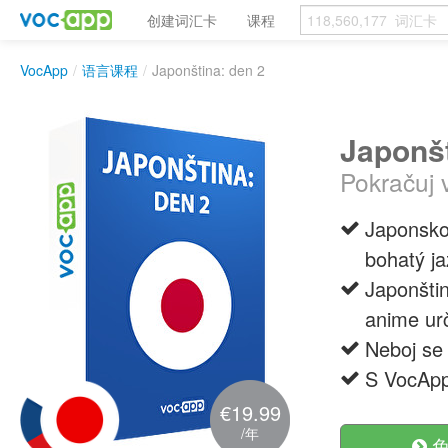
创建词汇卡
课程
VocApp
/
语言课程
/
Japonština: den 2
Japonšt
Pokračuj 
Japonsko 
bohatý ja
Japonštin
anime urč
Neboj se 
S VocApp
€19.99
/年
免