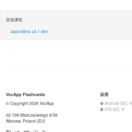
其他课程
Japonština za 1 den
VocApp Flashcards
应用
© Copyright 2026 VocApp
Android 词汇
iOS 词汇卡
02-798 Mielczarskiego 8/58
Warsaw, Poland (EU)