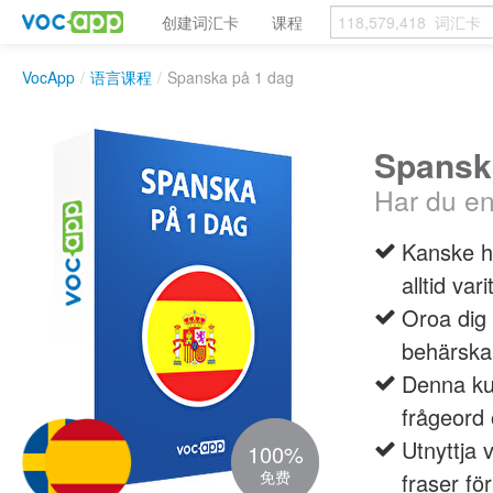
创建词汇卡
课程
VocApp
/
语言课程
/
Spanska på 1 dag
Spansk
Har du en
Kanske h
alltid va
Oroa dig 
behärska
Denna ku
frågeord 
Utnyttja 
100%
免费
fraser för 