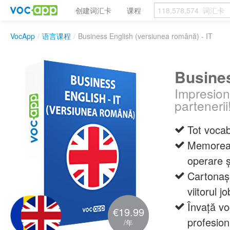
创建词汇卡
课程
VocApp
/
语言课程
/
Business English (versiunea română) - IT
Busines
Impresion
partenerii
Tot vocab
Memoreaz
operare ș
Cartonașe
viitorul jo
Învață vo
€19.99
profesion
/年